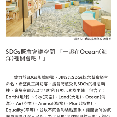
<圖>入口處以庭園為設計發想
SDGs概念會議空間 「一起在Ocean(海
洋)裡開會吧！」
致力於SDGs永續經營，JINS以SDGs概念幫會議室
命名，希望員工與訪客，能隨時感受到SDGs的概念精
神，會議室命名以”地球”的各項元素為主軸，包含了：
Earth(地球) 、Sky(天空)、Land(大地)、Ocean(海
洋)、Air(空氣)、Animal(動物)、Plant(植物) 、
Equality(平等)，並以不同色彩裝點意象，讓開會時的氛