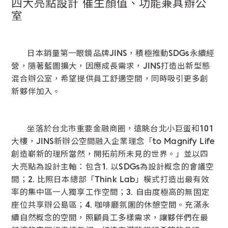
四大亮點設計 催生顏值、功能兼具辦公
室
鏡片說明
Lens
日本銷量第一眼鏡品牌JINS，積極推動SDGs永續經
營，隨著藍圖擴大，因應成長需求，JINS打造出新型態
常見問題
混合辦公室，希望提供員工舒適空間，同時吸引更多創
FAQ
新夥伴加入。
坐落於台北市重要金融商圈，遠眺台北小巨蛋和101
大樓，JINS新辦公空間融入企業理念「to Magnify Life
創造嶄新的理所當然，開拓前所未見的世界。」並以四
大亮點為設計主軸：包含1. 以SDGs為設計概念的會議空
間；2. 比照日本總部「Think Lab」模式打造出最有效
率的集中區一人獨享工作空間；3. 自由度極高的無固定
座位共享辦公島區；4. 咖啡廳氛圍的休憩空間。充滿永
續自然概念的空間，照顧員工多樣需求，讓夥伴們在最