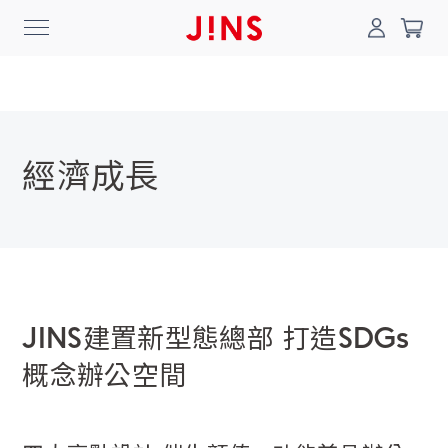
經濟成長
登入/註冊
門市一覽
我的最愛
最新消息
News
商品系列
JINS建置新型態總部 打造SDGs
Collection
概念辦公空間
線上商城
Online Shop