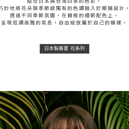
結合日本與台灣四季的色彩，
巧妙地將花朵與季節感獨有的
色調融入於眼鏡設計
透過不同季節氛圍，
在鏡框的細節配色上，
呈現低調高雅的氣息，
自由綻放屬於自己的模樣。
日本製春夏 花系列