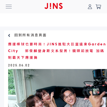
回到所有消息頁面
登入/註冊
門市一覽
我的最愛
應援棒球也要時尚！JINS進駐大巨蛋遠東Garden
City 郭俊麟變身斯文系型男！鏡頭前放電 加碼
最新消息
制霸天下應援舞
News
2025.06.02
商品系列
Collection
線上商城
Online Shop