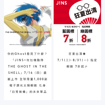
你的Ghost看見了什麼？
狂夏出清☀️
「JINS×攻殻機動隊
7/1(三)-8/31(一) 指定
THE GHOST IN THE
眼鏡 7折起🎉
SHELL」7/16（四）震
撼上市 全球限量1,000副
電子調光太陽眼鏡 化身
「日常裝備」的未來單品