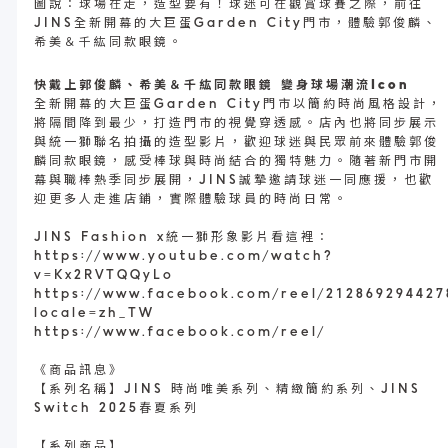
圖說：球場在走，造型要有！球迷可在觀賞球賽之際，前往
JINS全新開幕的大巨蛋Garden City門市，體驗郭俊麟、
希美＆千紘同款眼鏡。
快戴上郭俊麟、希美＆千紘同款眼鏡 變身球場潮流Icon
全新開幕的大巨蛋Garden City門市以簡約時尚風格設計，
將隔間降到最少，打造門市的視覺穿透感。店內也將同步展示
與統一獅聯名拍攝的造型影片，歡迎球迷與民眾前來體驗郭俊
麟同款眼鏡，感受棒球與時尚結合的獨特魅力。隨著新門市開
幕與職棒熱季同步展開，JINS誠摯邀請球迷一同應援，也歡
迎更多人走進店鋪，實際體驗球員的時尚日常。
JINS Fashion x統一獅形象影片看這裡：
https://www.youtube.com/watch?
v=Kx2RVTQQyLo
https://www.facebook.com/reel/212869294427
locale=zh_TW
https://www.facebook.com/reel/
《商品訊息》
【系列名稱】JINS 時尚唯美系列、精緻簡約系列、JINS
Switch 2025春夏系列
【系列商品】