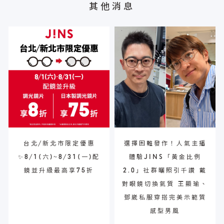
其他消息
台北/新北市限定優惠
選擇困難發作！人氣主播
✨8/1(六)~8/31(一)配
體驗JINS「黃金比例
鏡並升級最高享75折
2.0」社群曬照引千讚 戴
對眼鏡切換氣質 王顯瑜、
鄧崴私服穿搭完美示範質
感型男風