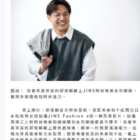
圖說： 有著率真笑容的郭俊麟戴上JINS時尚唯美系列眼鏡，
展現多變風格和時尚潛力。
穿上襯衫，郭俊麟這次時尚登板，搭配希美和千紘兩位日
系啦啦隊女孩拍攝JINS Fashion x統一獅形象影片。拍攝
現場三人對時尚唯美和精緻簡約系列眼鏡都愛不釋手，有著率
真笑容的郭俊麟戴上銀色眉框後，眼神一秒散發滿滿電力，從
陽光球員變身斯文系型男；散發青春氣息的希美和千紘，戴上