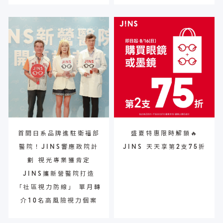
首間日系品牌進駐衛福部
盛夏特惠限時解鎖🔥
醫院！JINS響應政院計
JINS 天天享第2支75折
劃 視光專業獲肯定
JINS攜新營醫院打造
「社區視力防線」 單月轉
介10名高風險視力個案