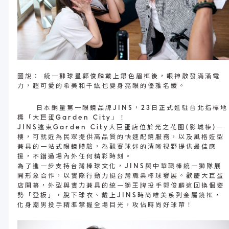
鏡片說明
Lens
常見問題
圖說： 統一獅球星郭俊麟戴上銀色眉框後，眼神散發滿滿電
力，超可愛的希美和千紘也變身亮眼的優雅名媛。
FAQ
日本銷量第一眼鏡品牌JINS，23日正式進駐台北指標地
標「大巨蛋Garden City」！
JINS遠東Garden City大巨蛋店位於光之花園(影城棟)一
樓，可就近為民眾提供高品質的快速配鏡服務，以及風格造型
兼具的一站式眼鏡體驗，為觀賽球迷的清晰視野提供最佳應
援，不錯過場內外任何精彩時刻。
為了進一步支持台灣棒球文化，JINS與中華職棒統一獅隊展
開形象合作，以實際行動力挺台灣職業棒球發展。歡慶大巨蛋
店開幕，外型與實力兼具的統一獅王牌投手郭俊麟這回換個姿
勢「登板」，脫下球衣、戴上JINS時尚唯美系列金屬鏡框，
化身潮男投手精準掌握全場目光，攻佔時尚好球帶！