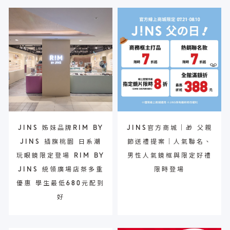
JINS 姊妹品牌RIM BY
JINS官方商城｜🎁 父親
JINS 插旗桃園 日系潮
節送禮提案｜人氣聯名、
玩眼鏡限定登場 RIM BY
男性人氣鏡框與限定好禮
JINS 統領廣場店祭多重
限時登場
優惠 學生最低680元配到
好