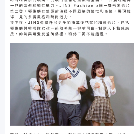
時尚唯美系列眼鏡，亮眼的優雅名媛氣場全開，三人展現難得
一見的造型和知性魅力。JINS Fashion x統一獅形象影片
第二發，郭俊麟在鏡頭前演繹不同風格的鏡框和墨鏡，展現難
得一見的多變風格和時尚潛力。
接下來，JINS還將釋出更多拍攝幕後花絮和精彩影片，包括
郭俊麟與啦啦隊女孩一起隨著統一獅嗆司曲–制霸天下動感應
援，帥氣與可愛反差萌爆棚，粉絲千萬不能錯過。