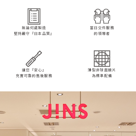
無論何處製造
當日交件服務
堅持嚴守『日本品質』
的領導者
讓您『安心』
薄型非球面鏡片
充實可靠的售後服務
為標準配備