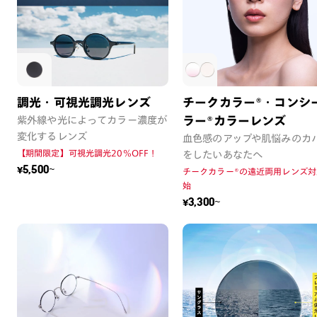
調光・可視光調光レンズ
チークカラー®・コンシ
紫外線や光によってカラー濃度が
ラー®カラーレンズ
変化するレンズ
血色感のアップや肌悩みのカ
【期間限定】可視光調光20%OFF！
をしたいあなたへ
¥5,500~
チークカラー®の遠近両用レンズ対
始
¥3,300~