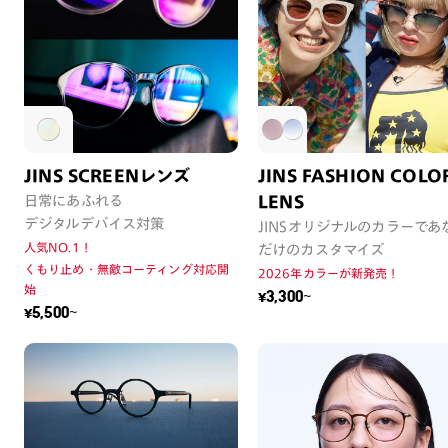
JINS SCREENレンズ
JINS FASHION COLO
日常にあふれる
LENS
デジタルデバイス対策
JINSオリジナルのカラーであ
人気NO.1！
だけのカスタマイズ
くもり止め・無敵コーティング対応開
2026年カラーが新発売！
始
¥3,300~
¥5,500~