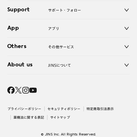
キッズ
マイページ／ログイン
Support
アクセサリー
サポート・フォロー
ログアウト
LINE公式アカウント
お知らせ
App
アプリ
よくあるご質問
ご利用ガイド
JINSアプリ
お問い合わせ
Others
その他サービス
3D WEB試着
About us
JINSについて
レンズ交換
オンラインギフト
Magnify Life
価格案内
会社概要
採用情報
法人のお客様
出店について
プライバシーポリシー
セキュリティポリシー
特定商取引法表示
薬機法に関する表記
サイトマップ
© JINS Inc. All Rights Reserved.