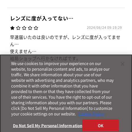
レンズに度が入ってない…
2024/06/24 09:19:29
早速届いたのは良いのですが、レンズに度が入ってませ
ん…
使えません…
結局ショップへ行かなければです。
We use cookies to improve your experience on our
hiroA//
website, to personalize content and ads, to analyze our
traffic. We share information about your use of our
website with advertising and analytics partners, who may
combine it with other information that you have
provided to them or that they have collected from your
use of their services. You have the right to opt-out of our
sharing information about you with our partners. Please
click [Do Not Sell My Personal Information] to customize
your cookie settings on our website.
Cookie Policy
Do Not Sell My Personal Information
OK