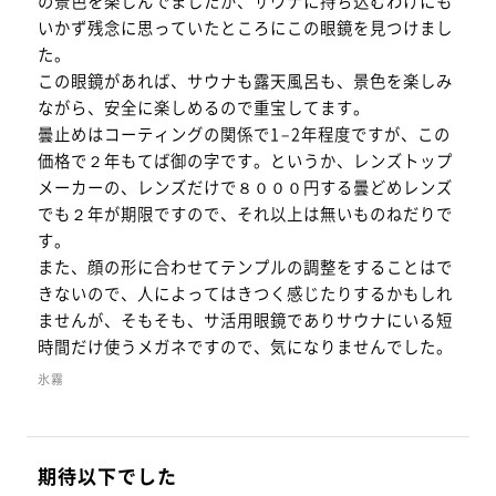
の景色を楽しんでましたが、サウナに持ち込むわけにも
いかず残念に思っていたところにこの眼鏡を見つけまし
た。
この眼鏡があれば、サウナも露天風呂も、景色を楽しみ
ながら、安全に楽しめるので重宝してます。
曇止めはコーティングの関係で1−2年程度ですが、この
価格で２年もてば御の字です。というか、レンズトップ
メーカーの、レンズだけで８０００円する曇どめレンズ
でも２年が期限ですので、それ以上は無いものねだりで
す。
また、顔の形に合わせてテンプルの調整をすることはで
きないので、人によってはきつく感じたりするかもしれ
ませんが、そもそも、サ活用眼鏡でありサウナにいる短
時間だけ使うメガネですので、気になりませんでした。
氷霧
期待以下でした