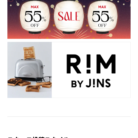
JINS VIOLET+
ミラーレンズ
※オンラインショップで作成可能なレンズはショッピングカート内で表示され
るレンズに限ります。それ以外の対応レンズについてはJINS実店舗でお取り扱
いしております。
※注文時に【度つき】→【レンズ交換券を発行】をお選びのうえ、店頭にてオ
プションレンズ代金をお支払いください。（※一部レンズ交換不可の商品を
除きます。）
※お選び頂くフレームや度数によっては作成できない場合がございます。
※RIM限定の記載があるカラーレンズは商品名に＜R!M＞の記載があるフレー
ムのみの対応となります。
※詳しくは
レンズガイド
をご確認ください。
よくある質問
Q
オンラインショップで遠近両用レンズ（累進レンズ）のメ
ガネを作成できますか？
A
オンラインショップで遠近両用レンズ（クリアレンズの