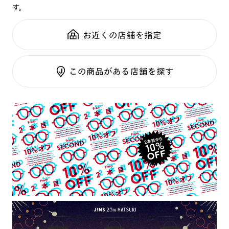
す。
鼻パッド：
クリングスタイプ
可視光調光SCREEN
全国の店舗で無料フィッティング
フレーム素材：
フロント：メタル
調光レンズ
修理のご相談もいつでもお気軽に
お近くの店舗を指定
テンプル：メタル
調光UVダブルカット
調光SCREEN
ご利用ガイド
RIM限定
この商品がある店舗を探す
くもり止めレンズ
カラーレンズ：ダークカラー
カラーレンズ：ミディアムカラー
カラーレンズ：ライトカラー
カラーレンズ：トレンドカラー
コンシーラーカラー
コンシーラーカラーUVダブルカット
チークカラー
偏光レンズ
アクティブレンズ
UVダブルカットレンズ