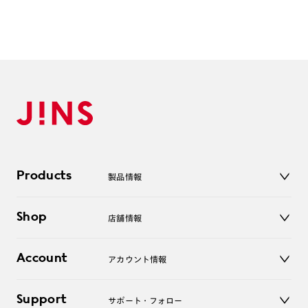
※単焦点レンズでレンズ交換券を選択の場合、店舗で遠近両用代5,500円
（税込み）を頂戴いたします。
Products
製品情報
メガネ
Shop
店舗情報
サングラス
レンズ
店舗
コンタクトレンズ
Account
アカウント情報
オンラインショップ
老眼鏡
キッズ
マイページ／ログイン
Support
アクセサリー
サポート・フォロー
ログアウト