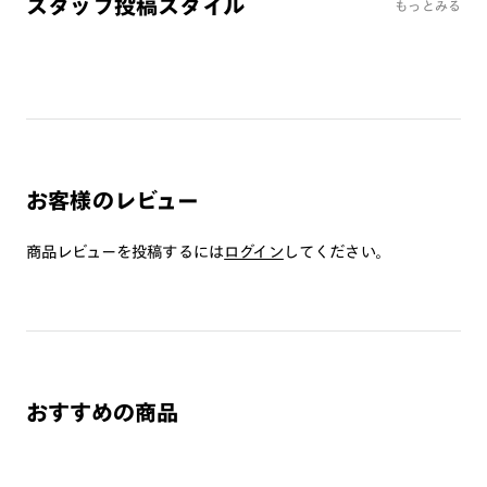
スタッフ投稿スタイル
もっとみる
み）をご注文の場合、レンズ交換券を選択後に店舗にて度
つき対応可能です。
商品とレンズ交換券が届きましたらお近くのJINS店舗へご
持参ください。なお、特注レンズの為、後日お渡しとなり
作成日数をいただきます。
ご注文の手順は以下をご参照ください。
お客様のレビュー
1. カート画面内「レンズ選択へ」ボタンより「度つきレン
ズまたは店舗でレンズ作成」を選択
商品レビューを投稿するには
ログイン
してください。
2. 遠近レンズより「遠近両用」を選択のうえ、購入手続き
画面へ
3. 「度数がわからない方・店舗でレンズ作成」を選択
※オプションレンズと組み合わせた遠近両用（累進）レンズはオンラインシ
ョップでご注文できません。
おすすめの商品
※フレームの天地幅は30mm以上推奨です。その他注意事項はレンズガイド
をご参照ください。
※JINS極上遠近レンズは追加料金22,000円（税込み）を頂戴いたします。