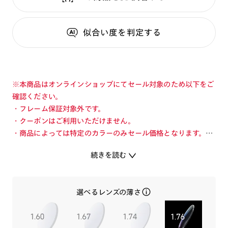
似合い度
を判定する
※本商品はオンラインショップにてセール対象のため以下をご
確認ください。
・フレーム保証対象外です。
・クーポンはご利用いただけません。
・商品によっては特定のカラーのみセール価格となります。カ
ラーを切り替えてご確認ください。
続きを読む
・店舗とオンラインショップで価格が異なる場合があります。
・店舗在庫ボタンを選択している際は通常価格となります。店
舗でご購入の場合は店頭価格をご確認ください。
選べるレンズの薄さ
個性的な玉型ながら細身のリムで様々なコーディネートに合わ
せやすいメタルフレーム。