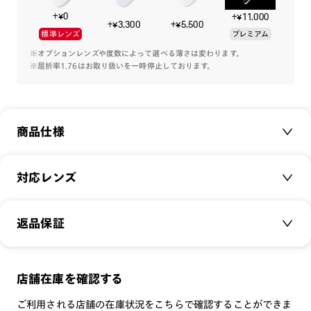
+¥0
+¥11,000
耳に当たる部分にはチューブを配して肌当たりにも配慮してい
+¥3,300
+¥5,500
標準レンズ
プレミアム
ます。
※オプションレンズや度数によって選べる薄さは変わります。
※屈折率1.76はお取り扱いを一時停止しております。
※こちらの商品はオンラインショップ、R!M店舗のみのお取り
扱いです。
商品仕様
商品名：
＜RIM＞ Playful Metal
対応レンズ
品番：
UMF-25S-314
サイズ：
クリアレンズ（常用・老眼鏡用）
53□18-150○42
返品保証
無敵コーティング
重さ：
13
g
重さについて
遠近レンズ
スタイル：
フォックス
JINS SCREEN
メガネの度数が合わなくなっても、
店舗在庫を確認する
シリーズ：
TODAY
可視光調光レンズ
ご購入から半年間、2回まで交換保証可能
性別：
UNISEX
ご利用される店舗の在庫状況をこちらで確認することができま
可視光調光UVダブルカットレンズ