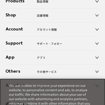
Products
製品情報
メガネ
Shop
店舗情報
サングラス
レンズ
店舗
コンタクトレンズ
Account
アカウント情報
オンラインショップ
老眼鏡
キッズ
マイページ／ログイン
Support
アクセサリー
サポート・フォロー
ログアウト
LINE公式アカウント
お知らせ
App
アプリ
よくあるご質問
ご利用ガイド
JINSアプリ
お問い合わせ
Others
その他サービス
3D WEB試着
About us
We use cookies to improve your experience on our
JINSについて
レンズ交換
website, to personalize content and ads, to analyze
オンラインギフト
our traffic. We share information about your use of
Magnify Life
価格案内
our website with advertising and analytics partners,
会社概要
who may combine it with other information that you