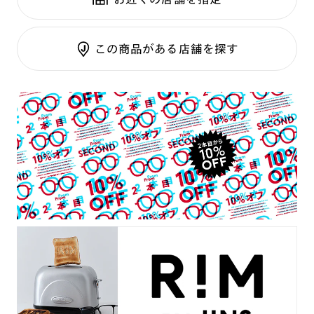
テンプル：メタル
調光UVダブルカット
調光SCREEN
ご利用ガイド
RIM限定
この商品がある店舗を探す
くもり止めレンズ
カラーレンズ：ダークカラー
カラーレンズ：ミディアムカラー
カラーレンズ：ライトカラー
カラーレンズ：トレンドカラー
コンシーラーカラー
コンシーラーカラーUVダブルカット
チークカラー
偏光レンズ
アクティブレンズ
UVダブルカットレンズ
JINS VIOLET+
ミラーレンズ