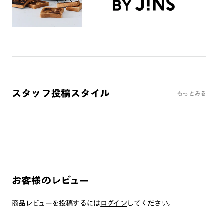
※オンラインショップで作成可能なレンズはショッピングカート内で表示され
るレンズに限ります。それ以外の対応レンズについてはJINS実店舗でお取り扱
いしております。
※注文時に【度つき】→【レンズ交換券を発行】をお選びのうえ、店頭にてオ
プションレンズ代金をお支払いください。（※一部レンズ交換不可の商品を
除きます。）
※お選び頂くフレームや度数によっては作成できない場合がございます。
※RIM限定の記載があるカラーレンズは商品名に＜R!M＞の記載があるフレー
ムのみの対応となります。
※詳しくは
レンズガイド
をご確認ください。
スタッフ投稿スタイル
もっとみる
よくある質問
Q
オンラインショップで遠近両用レンズ（累進レンズ）のメ
ガネを作成できますか？
A
オンラインショップで遠近両用レンズ（クリアレンズの
お客様のレビュー
み）をご注文の場合、レンズ交換券を選択後に店舗にて度
つき対応可能です。
商品レビューを投稿するには
ログイン
してください。
商品とレンズ交換券が届きましたらお近くのJINS店舗へご