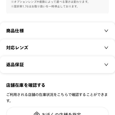
※オプションレンズや度数によって選べる薄さは変わります。
※屈折率1.76はお取り扱いを一時停止しております。
商品仕様
商品名：
＜RIM＞Retro Chic Metal
対応レンズ
品番：
UMF-25S-282
サイズ：
クリアレンズ（常用・老眼鏡用）
52□20-145○46
返品保証
無敵コーティング
重さ：
23.3
g
重さについて
遠近レンズ
スタイル：
その他
JINS SCREEN
メガネの度数が合わなくなっても、
店舗在庫を確認する
シリーズ：
TODAY
可視光調光レンズ
ご購入から半年間、2回まで交換保証可能
性別：
UNISEX
ご利用される店舗の在庫状況をこちらで確認することができま
可視光調光UVダブルカットレンズ
す。
鼻パッド：
クリングスタイプ
可視光調光SCREEN
全国の店舗で無料フィッティング
フレーム素材：
フロント：メタル
調光レンズ
修理のご相談もいつでもお気軽に
お近くの店舗を指定