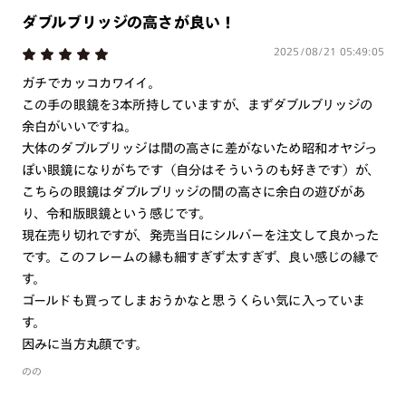
持参ください。なお、特注レンズの為、後日お渡しとなり
ダブルブリッジの高さが良い！
作成日数をいただきます。
2025/08/21 05:49:05
ご注文の手順は以下をご参照ください。
ガチでカッコカワイイ。
この手の眼鏡を3本所持していますが、まずダブルブリッジの
1. カート画面内「レンズ選択へ」ボタンより「度つきレン
余白がいいですね。
ズまたは店舗でレンズ作成」を選択
大体のダブルブリッジは間の高さに差がないため昭和オヤジっ
ぽい眼鏡になりがちです（自分はそういうのも好きです）が、
2. 遠近レンズより「遠近両用」を選択のうえ、購入手続き
こちらの眼鏡はダブルブリッジの間の高さに余白の遊びがあ
画面へ
り、令和版眼鏡という感じです。
3. 「度数がわからない方・店舗でレンズ作成」を選択
現在売り切れですが、発売当日にシルバーを注文して良かった
です。このフレームの縁も細すぎず太すぎず、良い感じの縁で
※オプションレンズと組み合わせた遠近両用（累進）レンズはオンラインシ
ョップでご注文できません。
す。
※フレームの天地幅は30mm以上推奨です。その他注意事項はレンズガイド
ゴールドも買ってしまおうかなと思うくらい気に入っていま
をご参照ください。
す。
※JINS極上遠近レンズは追加料金22,000円（税込み）を頂戴いたします。
因みに当方丸顔です。
※単焦点レンズでレンズ交換券を選択の場合、店舗で遠近両用代5,500円
（税込み）を頂戴いたします。
のの