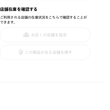
と専用セリートが付属します。
商品名：
JINS＆SUN ACTIVE
※付属ケースの切替により、画像のケースと違うカラーで
店舗在庫を確認する
Quick Fit
届く場合がございます。
ご利用される店舗の在庫状況をこちらで確認することが
品番：
MRF-21S-130
できます。
サイズ：
55.6□21.0-154.0○41
[紫外線透過率]
重さ：
28.5
g
重さについて
お近くの店舗を指定
0.1%以下
スタイル：
ウェリントン
シリーズ：
サングラス
[可視光線透過率]
この商品がある店舗を探す
COLOR 00（カラーレンズ）：41%
性別：
MEN
COLOR 29（カラーレンズ）：92%
鼻パッド：
フレーム一体型
COLOR 92（偏光カラーレンズ）：15%
フレーム素材：
フロント：樹脂
COLOR 97（偏光ミラーレンズ）：13%
テンプル：樹脂
※度付きレンズ交換不可
※保証対象外