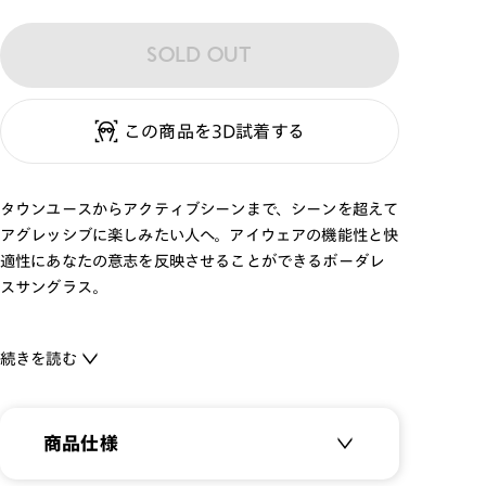
SOLD OUT
この商品を3D試着する
タウンユースからアクティブシーンまで、シーンを超えて
アグレッシブに楽しみたい人へ。アイウェアの機能性と快
適性にあなたの意志を反映させることができるボーダレ
スサングラス。
フィット感をコントロールできるQuick Fit。テンプルエ
続きを読む
ンドは3段階で角度の調節が可能です。
偏光レンズやミラー、ハイコントラストなどのシーンに合
わせた機能を備えたレンズカラーを取り揃えました。
商品仕様
海外の郵便物をデザインモチーフにしたフラップケース