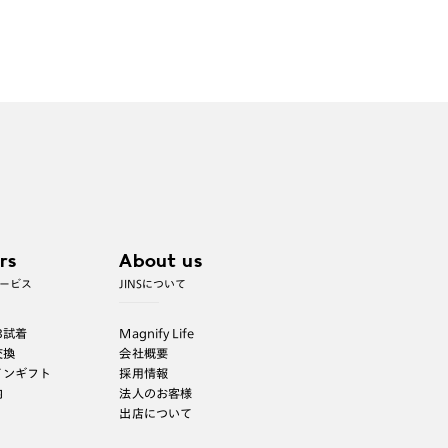
すべてのサングラスはこちら⇒
【サングラス】
rs
About us
ービス
JINSについて
B試着
Magnify Life
交換
会社概要
インギフト
採用情報
内
法人のお客様
出店について