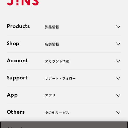
Products
製品情報
メガネ
Shop
店舗情報
サングラス
レンズ
店舗
コンタクトレンズ
Account
アカウント情報
オンラインショップ
老眼鏡
キッズ
マイページ／ログイン
Support
アクセサリー
サポート・フォロー
ログアウト
LINE公式アカウント
お知らせ
App
アプリ
よくあるご質問
ご利用ガイド
JINSアプリ
お問い合わせ
Others
その他サービス
3D WEB試着