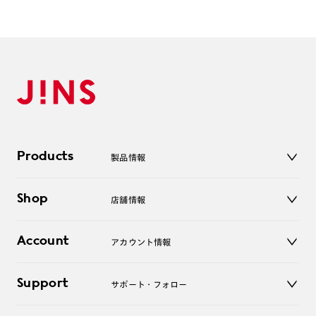
Products
製品情報
メガネ
Shop
店舗情報
サングラス
レンズ
店舗
コンタクトレンズ
Account
アカウント情報
オンラインショップ
老眼鏡
キッズ
マイページ／ログイン
Support
アクセサリー
サポート・フォロー
ログアウト
LINE公式アカウント
お知らせ