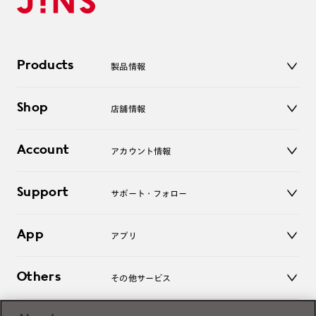
Products
製品情報
メガネ
Shop
店舗情報
サングラス
レンズ
店舗
コンタクトレンズ
Account
アカウント情報
オンラインショップ
老眼鏡
キッズ
マイページ／ログイン
Support
アクセサリー
サポート・フォロー
ログアウト
LINE公式アカウント
お知らせ
App
アプリ
よくあるご質問
ご利用ガイド
JINSアプリ
お問い合わせ
Others
その他サービス
3D WEB試着