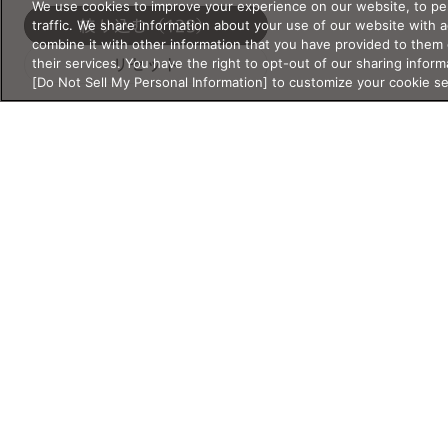
UNISEX
OTHER
We use cookies to improve your experience on our website, to per
traffic. We share information about your use of our website with 
絞り込む
（123）
KIDS&JUNIOR
combine it with other information that you have provided to them 
their services. You have the right to opt-out of our sharing inform
リセット
[Do Not Sell My Personal Information] to customize your cookie s
サイズ
サイズ・重さの詳細検索
サイズ・重さは必ず半角数字で入
シリーズ
力してください。
新作
クラシック
レンズ幅
クリアレンズ
サウナ
mm
〜
mm
サングラス
スクリーン
スポーツ・ア
ブリッジ幅
ウトドア
mm
〜
mm
ライフスタイ
リラックス・
Products
Shop
Account
ル
睡眠
製品情報
店舗情報
アカウント情報
テンプル
度付き対応サ
特別コレクシ
mm
〜
mm
ングラス
ョン
メガネ
店舗
マイページ／ロ