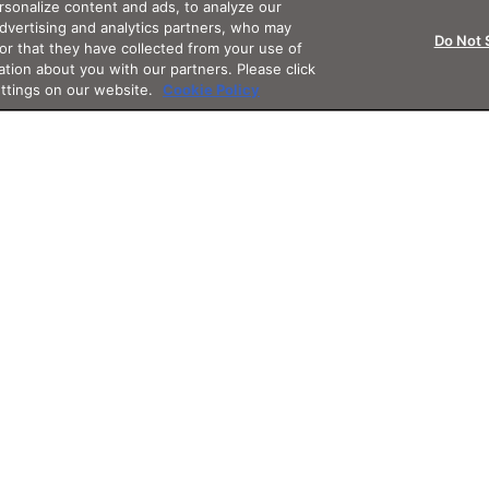
sonalize content and ads, to analyze our
advertising and analytics partners, who may
Do Not 
or that they have collected from your use of
ation about you with our partners. Please click
ettings on our website.
Cookie Policy
Support
App
Othe
サポート・フォロー
アプリ
その他サ
グイン
お知らせ
JINSアプリ
3D WE