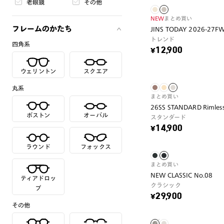
老眼鏡
その他
NEW
まとめ買い
フレームのかたち
JINS TODAY 2026-27F
トレンド
四角系
¥12,900
ウェリントン
スクエア
丸系
まとめ買い
26SS STANDARD Rimles
ボストン
オーバル
スタンダード
¥14,900
ラウンド
フォックス
まとめ買い
NEW CLASSIC No.08
ティアドロッ
クラシック
プ
¥29,900
その他