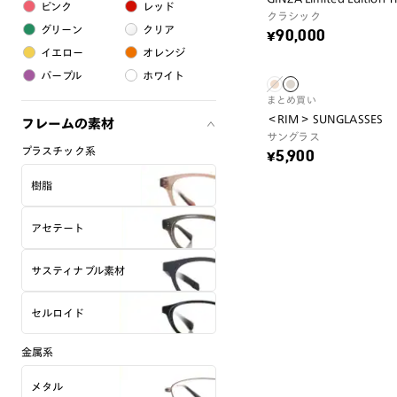
ピンク
レッド
クラシック
グリーン
クリア
¥90,000
イエロー
オレンジ
パープル
ホワイト
まとめ買い
＜RIM＞ SUNGLASSES
フレームの素材
サングラス
プラスチック系
¥5,900
樹脂
アセテート
サスティナブル素材
セルロイド
金属系
メタル