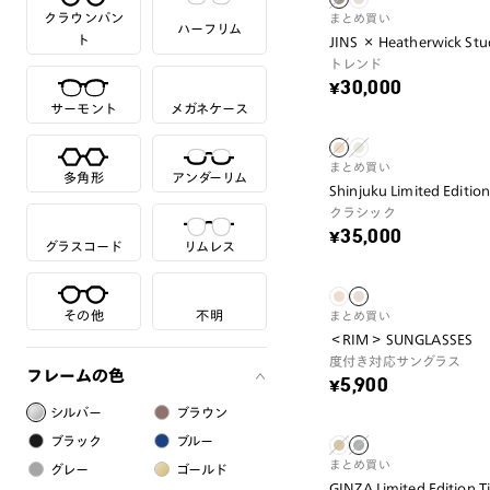
クラウンパン
まとめ買い
ハーフリム
ト
JINS × Heatherwick Stu
トレンド
¥30,000
サーモント
メガネケース
まとめ買い
多角形
アンダーリム
Shinjuku Limited Editio
クラシック
¥35,000
グラスコード
リムレス
その他
不明
まとめ買い
＜RIM＞ SUNGLASSES
度付き対応サングラス
フレームの色
¥5,900
シルバー
ブラウン
ブラック
ブルー
まとめ買い
グレー
ゴールド
GINZA Limited Edition T