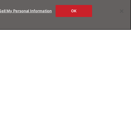
Sell My Personal Information
OK
rs
About us
ービス
JINSについて
B試着
Magnify Life