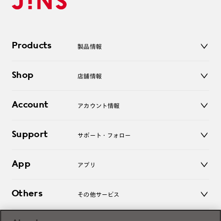
Products
製品情報
メガネ
Shop
店舗情報
サングラス
レンズ
店舗
コンタクトレンズ
Account
アカウント情報
オンラインショップ
老眼鏡
キッズ
マイページ／ログイン
Support
アクセサリー
サポート・フォロー
ログアウト
LINE公式アカウント
お知らせ
App
アプリ
よくあるご質問
ご利用ガイド
JINSアプリ
お問い合わせ
Others
その他サービス
3D WEB試着