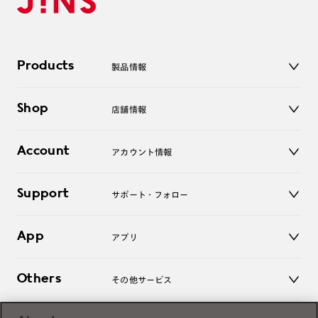
Products
製品情報
メガネ
Shop
店舗情報
サングラス
レンズ
店舗
コンタクトレンズ
Account
アカウント情報
オンラインショップ
老眼鏡
キッズ
マイページ／ログイン
Support
アクセサリー
サポート・フォロー
ログアウト
LINE公式アカウント
お知らせ
App
アプリ
よくあるご質問
ご利用ガイド
JINSアプリ
お問い合わせ
Others
その他サービス
3D WEB試着