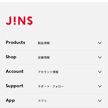
Products
製品情報
メガネ
Shop
店舗情報
サングラス
レンズ
店舗
コンタクトレンズ
Account
アカウント情報
オンラインショップ
老眼鏡
キッズ
マイページ／ログイン
Support
アクセサリー
サポート・フォロー
ログアウト
LINE公式アカウント
お知らせ
App
アプリ
よくあるご質問
ご利用ガイド