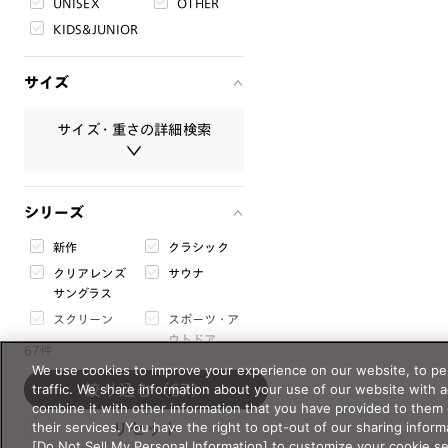
UNISEX
OTHER
KIDS&JUNIOR
サイズ
サイズ・重さの詳細検索
サイズ・重さは必ず半角数字で入
シリーズ
力してください。
新作
クラシック
レンズ幅
クリアレンズ
サウナ
mm
〜
mm
サングラス
スクリーン
スポーツ・ア
ブリッジ幅
ウトドア
67件
mm
〜
mm
ライフスタイ
リラックス・
We use cookies to improve your experience on our website, to per
ル
睡眠
traffic. We share information about your use of our website with 
絞り込む
（67）
テンプル
combine it with other information that you have provided to them 
度付き対応サ
特別コレクシ
mm
〜
mm
their services. You have the right to opt-out of our sharing inform
リセット
ングラス
ョン
[Do Not Sell My Personal Information] to customize your cookie s