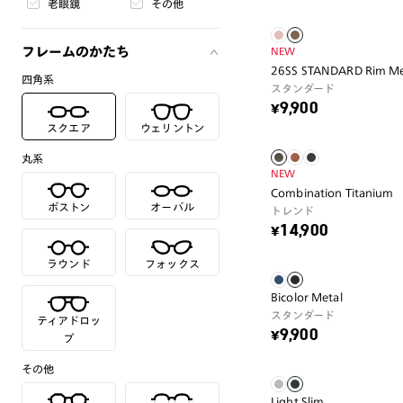
老眼鏡
その他
フレームのかたち
NEW
26SS STANDARD Rim Me
四角系
スタンダード
¥9,900
スクエア
ウェリントン
丸系
NEW
Combination Titanium
ボストン
オーバル
トレンド
¥14,900
ラウンド
フォックス
Bicolor Metal
スタンダード
ティアドロッ
¥9,900
プ
その他
Light Slim