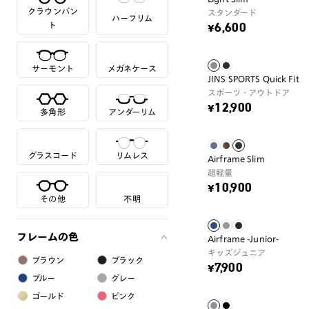
クラウンパン
スタンダード
ハーフリム
ト
¥6,600
サーモント
メガネケース
JINS SPORTS Quick Fit
スポーツ・アウトドア
¥12,900
多角形
アンダーリム
グラスコード
リムレス
Airframe Slim
超軽量
¥10,900
その他
不明
フレームの色
Airframe -Junior-
キッズジュニア
ブラウン
ブラック
¥7,900
ブルー
グレー
ゴールド
ピンク