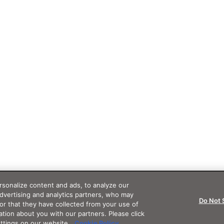
sonalize content and ads, to analyze our
advertising and analytics partners, who may
Do Not 
or that they have collected from your use of
ation about you with our partners. Please click
ettings on our website.
Cookie Policy