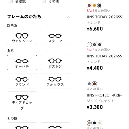
老眼鏡
その他
SALE
まとめ買い
フレームのかたち
JINS TODAY 2026SS
トレンド
四角系
¥6,600
ウェリントン
スクエア
SALE
まとめ買い
丸系
JINS TODAY 2026SS
トレンド
オーバル
ボストン
¥4,400
ラウンド
フォックス
まとめ買い
JINS PROTECT -Kids-
ジンズプロテクト
ティアドロッ
¥3,300
プ
その他
まとめ買い