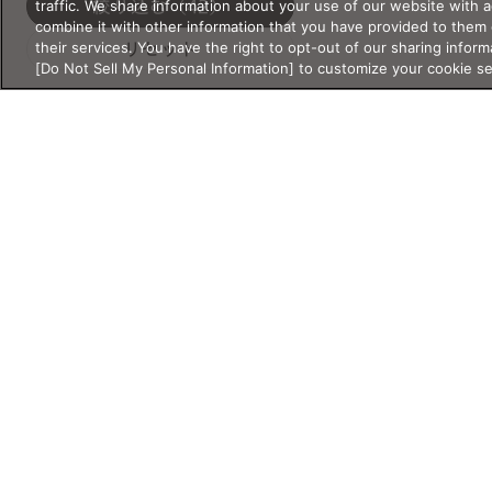
traffic. We share information about your use of our website with 
UNISEX
絞り込む
（42）
OTHER
combine it with other information that you have provided to them 
KIDS&JUNIOR
their services. You have the right to opt-out of our sharing inform
リセット
[Do Not Sell My Personal Information] to customize your cookie s
サイズ
サイズ・重さの詳細検索
サイズ・重さは必ず半角数字で入
シリーズ
力してください。
新作
クラシック
レンズ幅
クリアレンズ
サウナ
mm
〜
mm
サングラス
スクリーン
スポーツ・ア
ブリッジ幅
ウトドア
Products
Shop
Account
mm
〜
mm
ライフスタイ
リラックス・
製品情報
店舗情報
アカウント情報
ル
睡眠
テンプル
度付き対応サ
特別コレクシ
メガネ
店舗
マイページ／ロ
mm
〜
mm
ングラス
ョン
サングラス
オンラインショップ
ログアウト