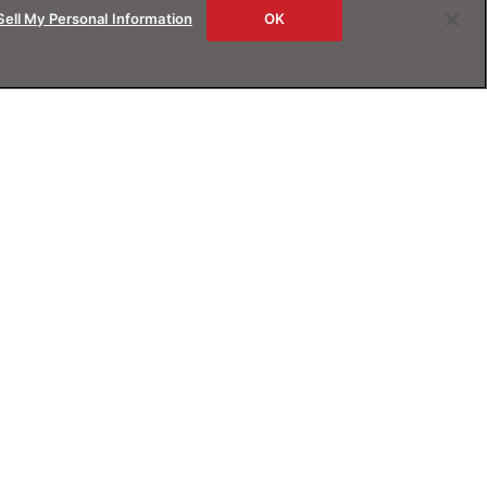
Sell My Personal Information
OK
rs
About us
ービス
JINSについて
B試着
Magnify Life
交換
会社概要