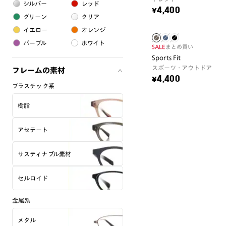
シルバー
レッド
¥4,400
グリーン
クリア
イエロー
オレンジ
パープル
ホワイト
SALE
まとめ買い
Sports Fit
スポーツ・アウトドア
フレームの素材
¥4,400
プラスチック系
樹脂
アセテート
サスティナブル素材
セルロイド
金属系
メタル