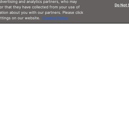
advertising and analytics partners, who may
Do Not 
or that they have collected from your use of
ation about you with our partners. Please click
ettings on our website.
Cookie Policy
Support
App
Othe
サポート・フォロー
アプリ
その他サ
グイン
お知らせ
JINSアプリ
3D WE
よくあるご質問
レンズ