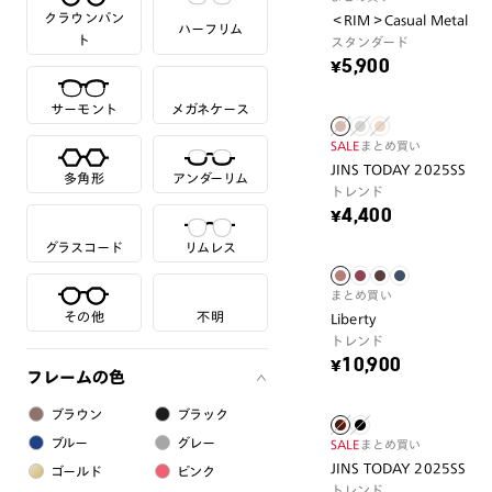
クラウンパン
＜RIM＞Casual Metal
ハーフリム
ト
スタンダード
¥5,900
サーモント
メガネケース
SALE
まとめ買い
JINS TODAY 2025SS
多角形
アンダーリム
トレンド
¥4,400
グラスコード
リムレス
まとめ買い
その他
不明
Liberty
トレンド
¥10,900
フレームの色
ブラウン
ブラック
ブルー
グレー
SALE
まとめ買い
JINS TODAY 2025SS
ゴールド
ピンク
トレンド