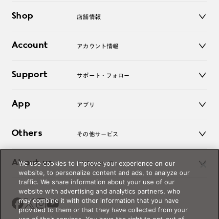
メガネ
Shop
店舗情報
サングラス
レンズ
店舗
コンタクトレンズ
Account
アカウント情報
オンラインショップ
老眼鏡
キッズ
マイページ／ログイン
Support
アクセサリー
サポート・フォロー
ログアウト
LINE公式アカウント
お知らせ
App
アプリ
よくあるご質問
ご利用ガイド
JINSアプリ
お問い合わせ
Others
その他サービス
3D WEB試着
About us
We use cookies to improve your experience on our
JINSについて
レンズ交換
website, to personalize content and ads, to analyze our
オンラインギフト
traffic. We share information about your use of our
Magnify Life
価格案内
website with advertising and analytics partners, who
会社概要
may combine it with other information that you have
採用情報
provided to them or that they have collected from your
法人のお客様