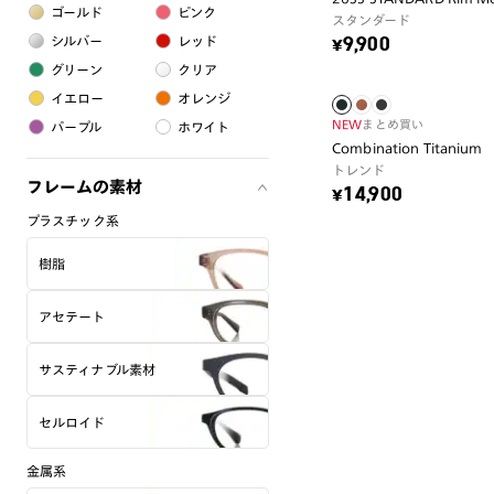
ゴールド
ピンク
スタンダード
シルバー
レッド
¥9,900
グリーン
クリア
イエロー
オレンジ
NEW
まとめ買い
パープル
ホワイト
Combination Titanium
トレンド
フレームの素材
¥14,900
プラスチック系
樹脂
アセテート
サスティナブル素材
セルロイド
金属系