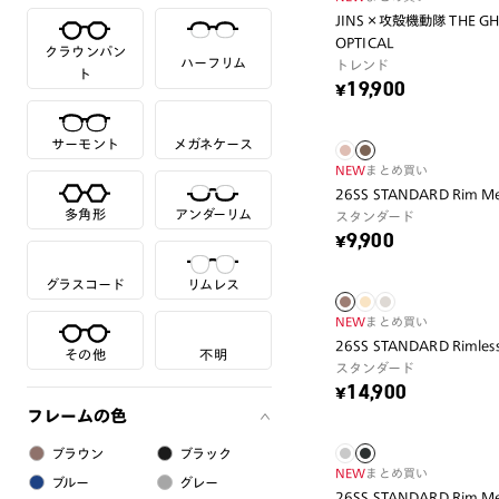
JINS×攻殻機動隊 THE GHOST
OPTICAL
クラウンパン
ハーフリム
トレンド
ト
¥19,900
サーモント
メガネケース
NEW
まとめ買い
26SS STANDARD Rim Me
多角形
アンダーリム
スタンダード
¥9,900
グラスコード
リムレス
NEW
まとめ買い
26SS STANDARD Rimles
その他
不明
スタンダード
¥14,900
フレームの色
ブラウン
ブラック
NEW
まとめ買い
ブルー
グレー
26SS STANDARD Rim Me