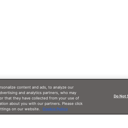
sonalize content and ads, to analyze our
advertising and analytics partners, who may
Do Not 
or that they have collected from your use of
ation about you with our partners. Please click
ettings on our website.
Cookie Policy