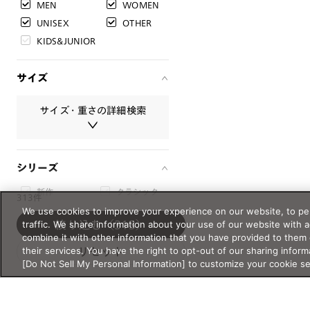
MEN
WOMEN
UNISEX
OTHER
KIDS&JUNIOR
サイズ
サイズ・重さの詳細検索
サイズ・重さは必ず半角数字で入
シリーズ
力してください。
新作
クラシック
レンズ幅
313件
We use cookies to improve your experience on our website, to per
クリアレンズ
サウナ
mm
〜
mm
traffic. We share information about your use of our website with 
絞り込む
（313）
サングラス
combine it with other information that you have provided to them 
スクリーン
スポーツ・ア
ブリッジ幅
their services. You have the right to opt-out of our sharing inform
リセット
ウトドア
[Do Not Sell My Personal Information] to customize your cookie s
mm
〜
mm
ライフスタイ
リラックス・
ル
睡眠
テンプル
度付き対応サ
特別コレクシ