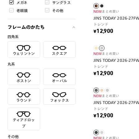
メガネ
サングラス
老眼鏡
その他
NEW
まとめ買い
JINS TODAY 2026-27F
トレンド
フレームのかたち
¥12,900
四角系
ウェリントン
スクエア
NEW
まとめ買い
JINS TODAY 2026-27F
丸系
トレンド
¥12,900
ボストン
オーバル
NEW
まとめ買い
ラウンド
フォックス
JINS TODAY 2026-27F
トレンド
¥12,900
ティアドロッ
プ
その他
NEW
まとめ買い