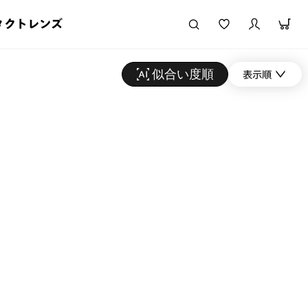
タクトレンズ
似合い度順
表示順