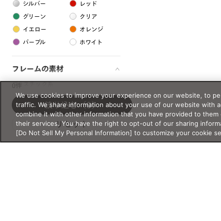
シルバー
レッド
グリーン
クリア
イエロー
オレンジ
パープル
ホワイト
フレームの素材
プラスチック系
0件
We use cookies to improve your experience on our website, to per
樹脂
traffic. We share information about your use of our website with 
絞り込む
（0）
combine it with other information that you have provided to them 
their services. You have the right to opt-out of our sharing inform
リセット
アセテート
[Do Not Sell My Personal Information] to customize your cookie s
サスティナブル素材
セルロイド
金属系
メタル