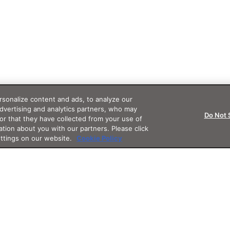
sonalize content and ads, to analyze our
advertising and analytics partners, who may
Do Not 
or that they have collected from your use of
ation about you with our partners. Please click
ettings on our website.
Cookie Policy