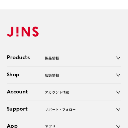
Products
製品情報
メガネ
Shop
店舗情報
サングラス
レンズ
店舗
コンタクトレンズ
Account
アカウント情報
オンラインショップ
老眼鏡
キッズ
マイページ／ログイン
Support
アクセサリー
サポート・フォロー
ログアウト
LINE公式アカウント
お知らせ
App
アプリ
よくあるご質問