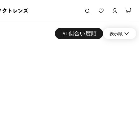
タクトレンズ
似合い度順
表示順