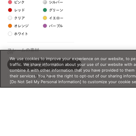
ピンク
シルバー
レッド
グリーン
クリア
イエロー
オレンジ
パープル
ホワイト
フレームの素材
0件
We use cookies to improve your experience on our website, to per
プラスチック系
traffic. We share information about your use of our website with 
絞り込む
（0）
combine it with other information that you have provided to them 
樹脂
their services. You have the right to opt-out of our sharing inform
リセット
[Do Not Sell My Personal Information] to customize your cookie s
アセテート
サスティナブル素材
セルロイド
金属系