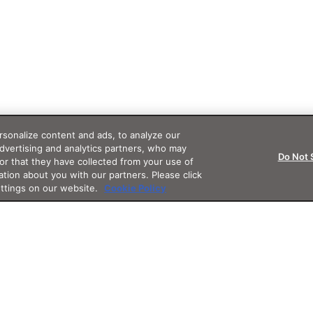
sonalize content and ads, to analyze our
advertising and analytics partners, who may
Do Not 
or that they have collected from your use of
ation about you with our partners. Please click
ettings on our website.
Cookie Policy