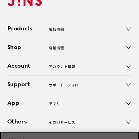
Products
製品情報
メガネ
Shop
店舗情報
サングラス
レンズ
店舗
コンタクトレンズ
Account
アカウント情報
オンラインショップ
老眼鏡
キッズ
マイページ／ログイン
Support
アクセサリー
サポート・フォロー
ログアウト
LINE公式アカウント
お知らせ
App
アプリ
よくあるご質問
ご利用ガイド
JINSアプリ
お問い合わせ
Others
その他サービス
3D WEB試着