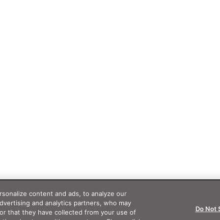
sonalize content and ads, to analyze our
advertising and analytics partners, who may
Do Not 
or that they have collected from your use of