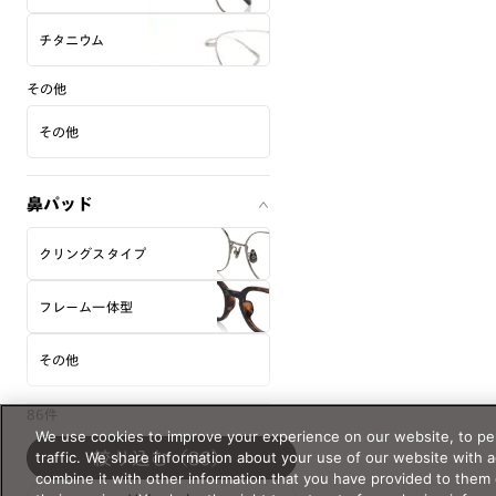
チタニウム
その他
その他
鼻パッド
クリングスタイプ
フレーム一体型
その他
86件
性別
We use cookies to improve your experience on our website, to per
traffic. We share information about your use of our website with 
絞り込む
（86）
MEN
WOMEN
combine it with other information that you have provided to them 