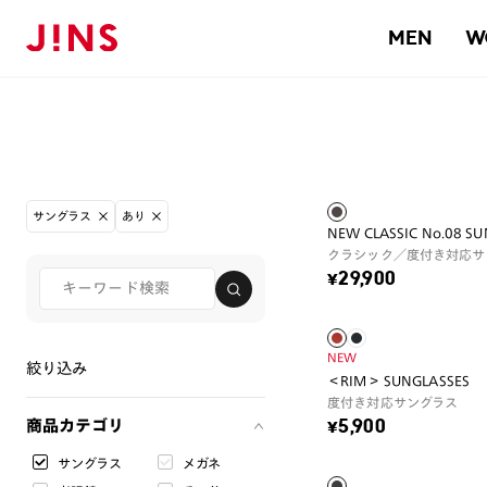
MEN
W
サングラス
あり
NEW CLASSIC No.08 S
クラシック／度付き対応サ
¥29,900
NEW
絞り込み
＜RIM＞ SUNGLASSES
度付き対応サングラス
商品カテゴリ
¥5,900
サングラス
メガネ