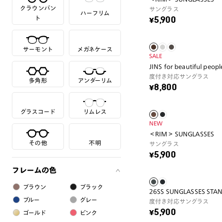
クラウンパン
サングラス
ハーフリム
ト
¥5,900
サーモント
メガネケース
SALE
JINS for beautiful peopl
度付き対応サングラス
多角形
アンダーリム
¥8,800
グラスコード
リムレス
NEW
＜RIM＞ SUNGLASSES
その他
不明
サングラス
¥5,900
フレームの色
ブラウン
ブラック
26SS SUNGLASSES STA
ブルー
グレー
度付き対応サングラス
¥5,900
ゴールド
ピンク