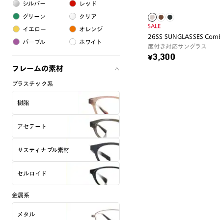
シルバー
レッド
グリーン
クリア
SALE
イエロー
オレンジ
26SS SUNGLASSES Comb
パープル
ホワイト
度付き対応サングラス
¥3,300
フレームの素材
プラスチック系
樹脂
アセテート
サスティナブル素材
セルロイド
金属系
メタル