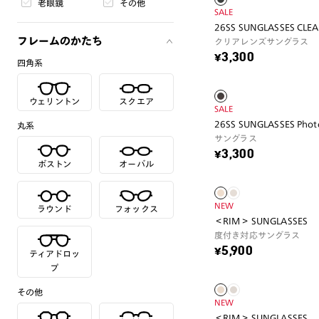
老眼鏡
その他
SALE
26SS SUNGLASSES CLE
フレームのかたち
クリアレンズサングラス
¥3,300
四角系
ウェリントン
スクエア
SALE
26SS SUNGLASSES Phot
丸系
サングラス
¥3,300
ボストン
オーバル
NEW
ラウンド
フォックス
＜RIM＞ SUNGLASSES
度付き対応サングラス
¥5,900
ティアドロッ
プ
その他
NEW
＜RIM＞ SUNGLASSES