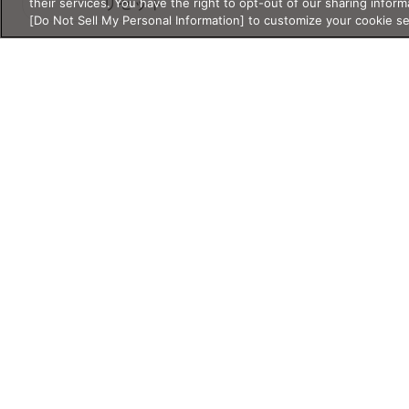
their services. You have the right to opt-out of our sharing inform
リセット
UNISEX
OTHER
[Do Not Sell My Personal Information] to customize your cookie s
KIDS&JUNIOR
サイズ
サイズ・重さの詳細検索
サイズ・重さは必ず半角数字で入
シリーズ
力してください。
新作
クラシック
レンズ幅
クリアレンズ
サウナ
mm
〜
mm
サングラス
Products
Shop
Account
スクリーン
スポーツ・ア
ブリッジ幅
製品情報
店舗情報
アカウント情報
ウトドア
mm
〜
mm
ライフスタイ
リラックス・
メガネ
店舗
マイページ／ロ
ル
睡眠
テンプル
サングラス
オンラインショップ
ログアウト
度付き対応サ
特別コレクシ
レンズ
LINE公式アカウ
mm
〜
mm
ングラス
ョン
コンタクトレンズ