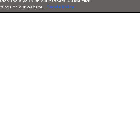
ation about you with our partners. Please click
ettings on our website.
Cookie Policy
Support
App
Othe
サポート・フォロー
アプリ
その他サ
グイン
お知らせ
JINSアプリ
3D WE
よくあるご質問
レンズ
ント
ご利用ガイド
オンラ
お問い合わせ
価格案