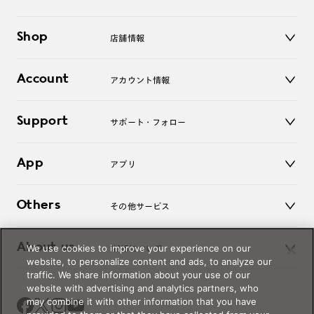
メガネ
Shop
店舗情報
サングラス
レンズ
店舗
コンタクトレンズ
Account
アカウント情報
オンラインショップ
老眼鏡
キッズ
マイページ／ログイン
Support
アクセサリー
サポート・フォロー
ログアウト
LINE公式アカウント
お知らせ
App
アプリ
よくあるご質問
ご利用ガイド
JINSアプリ
お問い合わせ
Others
その他サービス
3D WEB試着
About us
We use cookies to improve your experience on our
JINSについて
レンズ交換
website, to personalize content and ads, to analyze our
オンラインギフト
traffic. We share information about your use of our
Magnify Life
価格案内
website with advertising and analytics partners, who
会社概要
may combine it with other information that you have
採用情報