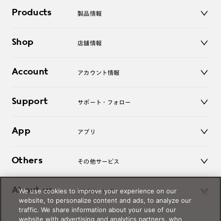
Products
製品情報
メガネ
Shop
店舗情報
サングラス
レンズ
店舗
コンタクトレンズ
Account
アカウント情報
オンラインショップ
老眼鏡
キッズ
マイページ／ログイン
Support
アクセサリー
サポート・フォロー
ログアウト
LINE公式アカウント
お知らせ
App
アプリ
よくあるご質問
ご利用ガイド
JINSアプリ
お問い合わせ
Others
その他サービス
3D WEB試着
About us
We use cookies to improve your experience on our
JINSについて
レンズ交換
website, to personalize content and ads, to analyze our
オンラインギフト
traffic. We share information about your use of our
Magnify Life
価格案内
website with advertising and analytics partners, who