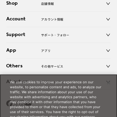
Shop
店舗情報
サングラス
レンズ
店舗
コンタクトレンズ
Account
アカウント情報
オンラインショップ
老眼鏡
キッズ
マイページ／ログイン
Support
アクセサリー
サポート・フォロー
ログアウト
LINE公式アカウント
お知らせ
App
アプリ
よくあるご質問
ご利用ガイド
JINSアプリ
お問い合わせ
Others
その他サービス
3D WEB試着
About us
We use cookies to improve your experience on our
JINSについて
レンズ交換
website, to personalize content and ads, to analyze our
オンラインギフト
traffic. We share information about your use of our
Magnify Life
価格案内
website with advertising and analytics partners, who
会社概要
may combine it with other information that you have
採用情報
provided to them or that they have collected from your
法人のお客様
use of their services. You have the right to opt-out of
our sharing information about you with our partners.
出店について