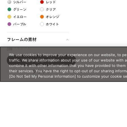
シルバー
レッド
グリーン
クリア
イエロー
オレンジ
パープル
ホワイト
フレームの素材
プラスチック系
0件
We use cookies to improve your experience on our website, to per
樹脂
traffic. We share information about your use of our website with 
絞り込む
（0）
combine it with other information that you have provided to them 
their services. You have the right to opt-out of our sharing inform
リセット
アセテート
[Do Not Sell My Personal Information] to customize your cookie s
サスティナブル素材
セルロイド
金属系
メタル