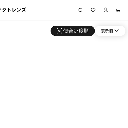
タクトレンズ
似合い度順
表示順