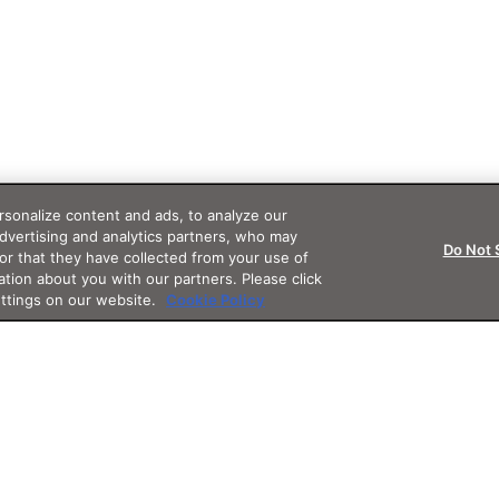
sonalize content and ads, to analyze our
advertising and analytics partners, who may
Do Not 
or that they have collected from your use of
ation about you with our partners. Please click
ettings on our website.
Cookie Policy