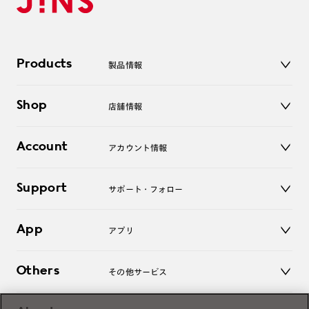
Products
製品情報
メガネ
Shop
店舗情報
サングラス
レンズ
店舗
コンタクトレンズ
Account
アカウント情報
オンラインショップ
老眼鏡
キッズ
マイページ／ログイン
Support
アクセサリー
サポート・フォロー
ログアウト
LINE公式アカウント
お知らせ
App
アプリ
よくあるご質問
ご利用ガイド
JINSアプリ
お問い合わせ
Others
その他サービス
3D WEB試着