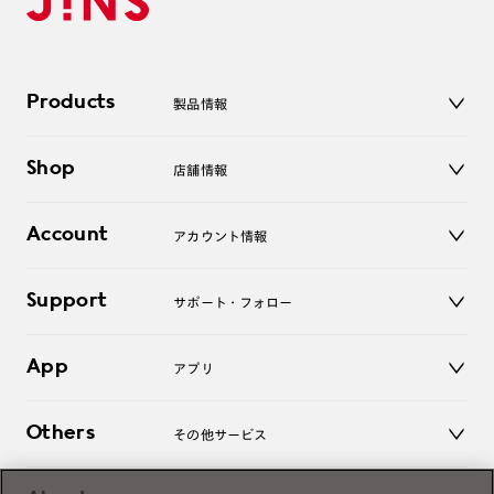
Products
製品情報
メガネ
Shop
店舗情報
サングラス
レンズ
店舗
コンタクトレンズ
Account
アカウント情報
オンラインショップ
老眼鏡
キッズ
マイページ／ログイン
Support
アクセサリー
サポート・フォロー
ログアウト
LINE公式アカウント
お知らせ
App
アプリ
よくあるご質問
ご利用ガイド
JINSアプリ
お問い合わせ
Others
その他サービス
3D WEB試着