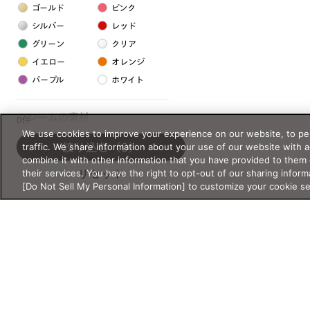
ゴールド
ピンク
シルバー
レッド
グリーン
クリア
イエロー
オレンジ
パープル
ホワイト
フレームの素材
0件
We use cookies to improve your experience on our website, to per
プラスチック系
traffic. We share information about your use of our website with 
絞り込む
（0）
combine it with other information that you have provided to them 
樹脂
their services. You have the right to opt-out of our sharing inform
リセット
[Do Not Sell My Personal Information] to customize your cookie s
アセテート
サスティナブル素材
セルロイド
金属系