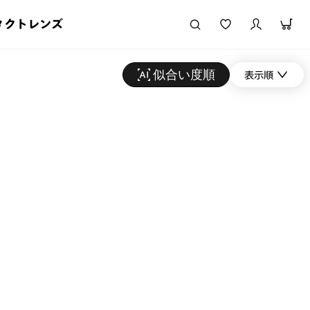
タクトレンズ
似合い度順
表示順