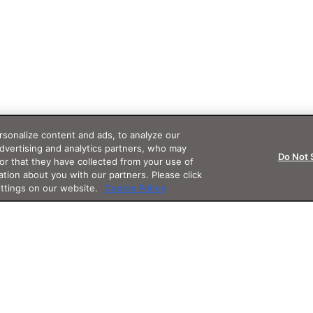
sonalize content and ads, to analyze our
advertising and analytics partners, who may
Do Not 
or that they have collected from your use of
ation about you with our partners. Please click
ettings on our website.
Cookie Policy