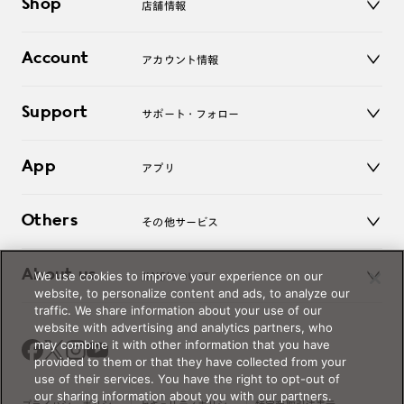
Shop
店舗情報
サングラス
レンズ
店舗
コンタクトレンズ
Account
アカウント情報
オンラインショップ
老眼鏡
キッズ
マイページ／ログイン
Support
アクセサリー
サポート・フォロー
ログアウト
LINE公式アカウント
お知らせ
App
アプリ
よくあるご質問
ご利用ガイド
JINSアプリ
お問い合わせ
Others
その他サービス
3D WEB試着
About us
We use cookies to improve your experience on our
JINSについて
レンズ交換
website, to personalize content and ads, to analyze our
オンラインギフト
traffic. We share information about your use of our
Magnify Life
価格案内
website with advertising and analytics partners, who
会社概要
may combine it with other information that you have
採用情報
provided to them or that they have collected from your
法人のお客様
use of their services. You have the right to opt-out of
our sharing information about you with our partners.
出店について