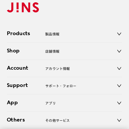
Products
製品情報
メガネ
Shop
店舗情報
サングラス
レンズ
店舗
コンタクトレンズ
Account
アカウント情報
オンラインショップ
老眼鏡
キッズ
マイページ／ログイン
Support
アクセサリー
サポート・フォロー
ログアウト
LINE公式アカウント
お知らせ
App
アプリ
よくあるご質問
ご利用ガイド
JINSアプリ
お問い合わせ
Others
その他サービス