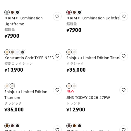
＜RIM＞ Combination
＜RIM＞ Combination Lightframe
Lightframe
超軽量
超軽量
¥7,900
¥7,900
Konstantin Grcic TYPE NEEDLE
Shinjuku Limited Edition Titanium
特別コレクション
クラシック
¥13,900
¥35,000
NEW
Shinjuku Limited Edition
Titanium
JINS TODAY 2026-27FW
クラシック
トレンド
¥35,000
¥12,900