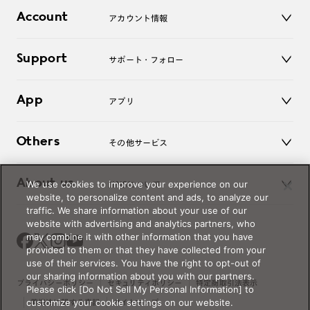
店舗
コンタクトレンズ
Account
アカウント情報
オンラインショップ
老眼鏡
キッズ
マイページ／ログイン
Support
アクセサリー
サポート・フォロー
ログアウト
LINE公式アカウント
お知らせ
App
アプリ
よくあるご質問
ご利用ガイド
JINSアプリ
お問い合わせ
Others
その他サービス
3D WEB試着
About us
We use cookies to improve your experience on our
JINSについて
レンズ交換
website, to personalize content and ads, to analyze our
オンラインギフト
traffic. We share information about your use of our
Magnify Life
価格案内
website with advertising and analytics partners, who
会社概要
may combine it with other information that you have
採用情報
provided to them or that they have collected from your
法人のお客様
use of their services. You have the right to opt-out of
our sharing information about you with our partners.
出店について
プライバシーポリシー
セキュリティポリシー
特定商取引法表示
Please click [Do Not Sell My Personal Information] to
customize your cookie settings on our website.
薬機法に関する表記
サイトマップ