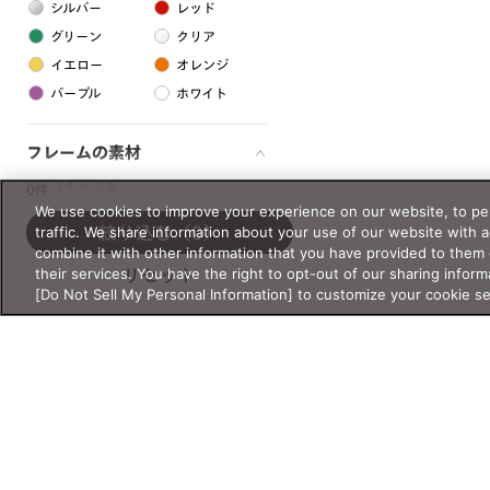
シルバー
レッド
グリーン
クリア
イエロー
オレンジ
パープル
ホワイト
フレームの素材
プラスチック系
0件
We use cookies to improve your experience on our website, to per
樹脂
traffic. We share information about your use of our website with 
絞り込む
（0）
combine it with other information that you have provided to them 
their services. You have the right to opt-out of our sharing inform
リセット
アセテート
[Do Not Sell My Personal Information] to customize your cookie s
サスティナブル素材
セルロイド
金属系
メタル