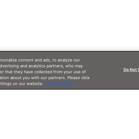
sonalize content and ads, to analyze our
advertising and analytics partners, who may
Do Not 
or that they have collected from your use of
ation about you with our partners. Please click
ettings on our website.
Cookie Policy