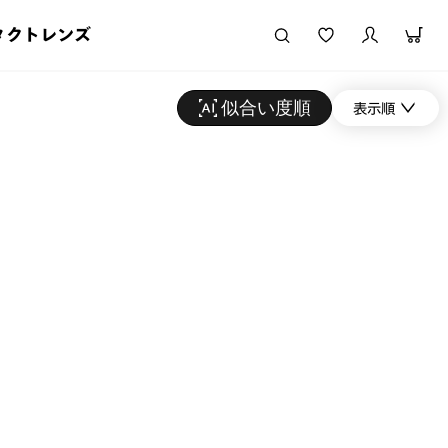
タクトレンズ
似合い度順
表示順