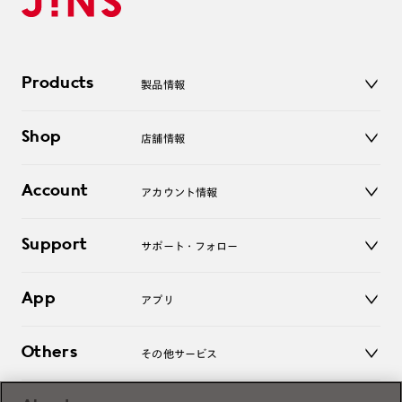
Products
製品情報
メガネ
Shop
店舗情報
サングラス
レンズ
店舗
コンタクトレンズ
Account
アカウント情報
オンラインショップ
老眼鏡
キッズ
マイページ／ログイン
Support
アクセサリー
サポート・フォロー
ログアウト
LINE公式アカウント
お知らせ
App
アプリ
よくあるご質問
ご利用ガイド
JINSアプリ
お問い合わせ
Others
その他サービス
3D WEB試着