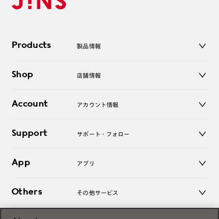
Products
製品情報
メガネ
Shop
店舗情報
サングラス
レンズ
店舗
コンタクトレンズ
Account
アカウント情報
オンラインショップ
老眼鏡
キッズ
マイページ／ログイン
Support
アクセサリー
サポート・フォロー
ログアウト
LINE公式アカウント
お知らせ
App
アプリ
よくあるご質問
ご利用ガイド
JINSアプリ
お問い合わせ
Others
その他サービス
3D WEB試着