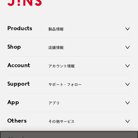
Products
製品情報
メガネ
Shop
店舗情報
サングラス
レンズ
店舗
コンタクトレンズ
Account
アカウント情報
オンラインショップ
老眼鏡
キッズ
マイページ／ログイン
Support
アクセサリー
サポート・フォロー
ログアウト
LINE公式アカウント
お知らせ
App
アプリ
よくあるご質問
ご利用ガイド
JINSアプリ
お問い合わせ
Others
その他サービス
3D WEB試着