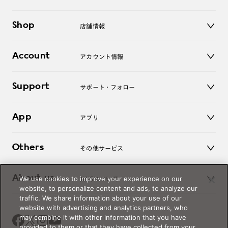
メガネ
Shop
店舗情報
サングラス
レンズ
店舗
コンタクトレンズ
Account
アカウント情報
オンラインショップ
老眼鏡
キッズ
マイページ／ログイン
Support
アクセサリー
サポート・フォロー
ログアウト
LINE公式アカウント
お知らせ
App
アプリ
よくあるご質問
ご利用ガイド
JINSアプリ
お問い合わせ
Others
その他サービス
3D WEB試着
About us
We use cookies to improve your experience on our
JINSについて
レンズ交換
website, to personalize content and ads, to analyze our
オンラインギフト
traffic. We share information about your use of our
Magnify Life
価格案内
website with advertising and analytics partners, who
会社概要
may combine it with other information that you have
採用情報
provided to them or that they have collected from your