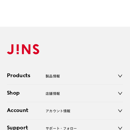
Products
製品情報
メガネ
Shop
店舗情報
サングラス
レンズ
店舗
コンタクトレンズ
Account
アカウント情報
オンラインショップ
老眼鏡
キッズ
マイページ／ログイン
Support
アクセサリー
サポート・フォロー
ログアウト