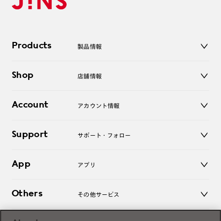
Products
製品情報
メガネ
Shop
店舗情報
サングラス
レンズ
店舗
コンタクトレンズ
Account
アカウント情報
オンラインショップ
老眼鏡
キッズ
マイページ／ログイン
Support
アクセサリー
サポート・フォロー
ログアウト
LINE公式アカウント
お知らせ
App
アプリ
よくあるご質問
ご利用ガイド
JINSアプリ
お問い合わせ
Others
その他サービス
3D WEB試着