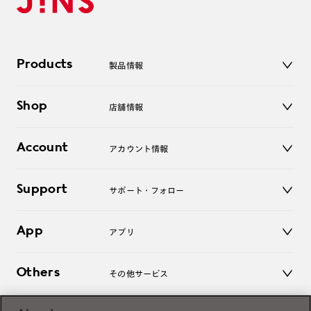
Products
製品情報
メガネ
Shop
店舗情報
サングラス
レンズ
店舗
コンタクトレンズ
Account
アカウント情報
オンラインショップ
老眼鏡
キッズ
マイページ／ログイン
Support
アクセサリー
サポート・フォロー
ログアウト
LINE公式アカウント
お知らせ
App
アプリ
よくあるご質問
ご利用ガイド
JINSアプリ
お問い合わせ
Others
その他サービス
3D WEB試着