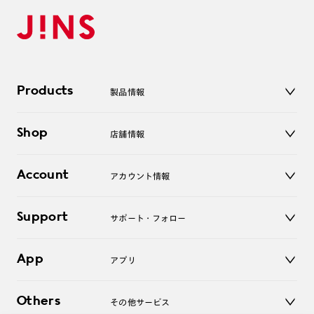
Products
製品情報
メガネ
Shop
店舗情報
サングラス
レンズ
店舗
コンタクトレンズ
Account
アカウント情報
オンラインショップ
老眼鏡
キッズ
マイページ／ログイン
Support
アクセサリー
サポート・フォロー
ログアウト
LINE公式アカウント
お知らせ
App
アプリ
よくあるご質問
ご利用ガイド
JINSアプリ
お問い合わせ
Others
その他サービス