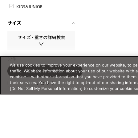
KIDS&JUNIOR
サイズ
サイズ・重さの詳細検索
サイズ・重さは必ず半角数字で入
37件
シリーズ
力してください。
We use cookies to improve your experience on our website, to per
traffic. We share information about your use of our website with 
絞り込む
（37）
新作
クラシック
レンズ幅
combine it with other information that you have provided to them 
クリアレンズ
サウナ
their services. You have the right to opt-out of our sharing inform
リセット
mm
〜
mm
[Do Not Sell My Personal Information] to customize your cookie s
サングラス
スクリーン
スポーツ・ア
ブリッジ幅
ウトドア
mm
〜
mm
ライフスタイ
リラックス・
ル
睡眠
テンプル
度付き対応サ
特別コレクシ
mm
〜
mm
ングラス
ョン