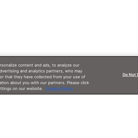
sonalize content and ads, to analyze our
advertising and analytics partners, who may
Do Not 
or that they have collected from your use of
ation about you with our partners. Please click
ettings on our website.
Cookie Policy