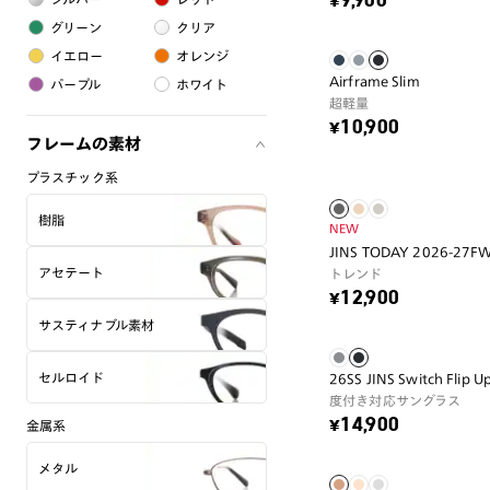
¥9,900
グリーン
クリア
イエロー
オレンジ
Airframe Slim
パープル
ホワイト
超軽量
¥10,900
フレームの素材
プラスチック系
樹脂
NEW
JINS TODAY 2026-27F
アセテート
トレンド
¥12,900
サスティナブル素材
セルロイド
26SS JINS Switch Flip U
度付き対応サングラス
¥14,900
金属系
メタル