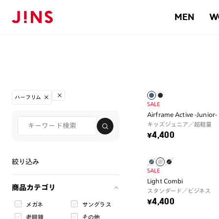
MEN
W
ハーフリム
SALE
Airframe Active -Junior-
キッズジュニア／超軽量
¥4,400
絞り込み
SALE
Light Combi
商品カテゴリ
スタンダード／ビジネス
¥4,400
メガネ
サングラス
老眼鏡
その他