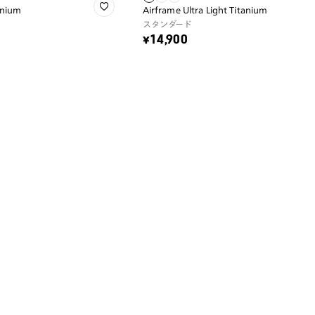
tanium
Airframe Ultra Light Titanium
スタンダード
¥14,900