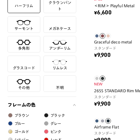
クラウンパン
ハーフリム
＜RIM＞ Playful Metal
ト
¥6,600
サーモント
メガネケース
Graceful deco metal
多角形
アンダーリム
スタンダード
¥9,900
グラスコード
リムレス
NEW
その他
不明
26SS STANDARD Rim Me
スタンダード
¥9,900
フレームの色
ブラウン
ブラック
ブルー
グレー
Airframe Flat
ゴールド
ピンク
スタンダード
シルバー
レッド