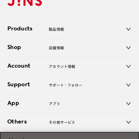
Products
製品情報
メガネ
Shop
店舗情報
サングラス
レンズ
店舗
コンタクトレンズ
Account
アカウント情報
オンラインショップ
老眼鏡
キッズ
マイページ／ログイン
Support
アクセサリー
サポート・フォロー
ログアウト
LINE公式アカウント
お知らせ
App
アプリ
よくあるご質問
ご利用ガイド
JINSアプリ
お問い合わせ
Others
その他サービス
3D WEB試着