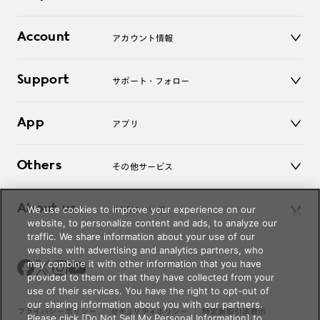
レンズ
店舗
コンタクトレンズ
Account
アカウント情報
オンラインショップ
老眼鏡
キッズ
マイページ／ログイン
Support
アクセサリー
サポート・フォロー
ログアウト
LINE公式アカウント
お知らせ
App
アプリ
よくあるご質問
ご利用ガイド
JINSアプリ
お問い合わせ
Others
その他サービス
3D WEB試着
About us
We use cookies to improve your experience on our
JINSについて
レンズ交換
website, to personalize content and ads, to analyze our
オンラインギフト
traffic. We share information about your use of our
Magnify Life
価格案内
website with advertising and analytics partners, who
会社概要
may combine it with other information that you have
採用情報
provided to them or that they have collected from your
法人のお客様
use of their services. You have the right to opt-out of
our sharing information about you with our partners.
出店について
プライバシーポリシー
セキュリティポリシー
特定商取引法表示
Please click [Do Not Sell My Personal Information] to