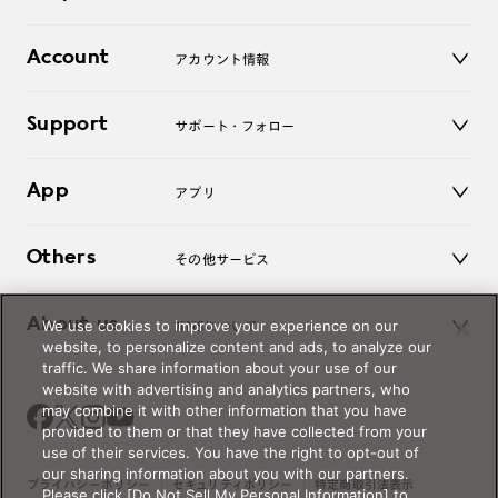
レンズ
店舗
コンタクトレンズ
Account
アカウント情報
オンラインショップ
老眼鏡
キッズ
マイページ／ログイン
Support
アクセサリー
サポート・フォロー
ログアウト
LINE公式アカウント
お知らせ
App
アプリ
よくあるご質問
ご利用ガイド
JINSアプリ
お問い合わせ
Others
その他サービス
3D WEB試着
About us
We use cookies to improve your experience on our
JINSについて
レンズ交換
website, to personalize content and ads, to analyze our
オンラインギフト
traffic. We share information about your use of our
Magnify Life
価格案内
website with advertising and analytics partners, who
会社概要
may combine it with other information that you have
採用情報
provided to them or that they have collected from your
法人のお客様
use of their services. You have the right to opt-out of
our sharing information about you with our partners.
出店について
プライバシーポリシー
セキュリティポリシー
特定商取引法表示
Please click [Do Not Sell My Personal Information] to