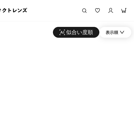
タクトレンズ
似合い度順
表示順