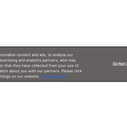
sonalize content and ads, to analyze our
advertising and analytics partners, who may
Do Not 
or that they have collected from your use of
ation about you with our partners. Please click
ettings on our website.
Cookie Policy