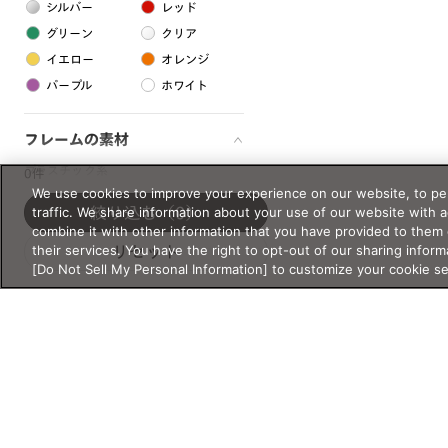
シルバー
レッド
グリーン
クリア
イエロー
オレンジ
パープル
ホワイト
フレームの素材
プラスチック系
0件
We use cookies to improve your experience on our website, to per
樹脂
traffic. We share information about your use of our website with 
絞り込む
（0）
combine it with other information that you have provided to them 
their services. You have the right to opt-out of our sharing inform
リセット
アセテート
[Do Not Sell My Personal Information] to customize your cookie s
サスティナブル素材
セルロイド
金属系
メタル