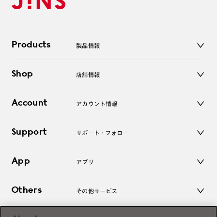
Products
製品情報
メガネ
Shop
店舗情報
サングラス
レンズ
店舗
コンタクトレンズ
Account
アカウント情報
オンラインショップ
老眼鏡
キッズ
マイページ／ログイン
Support
アクセサリー
サポート・フォロー
ログアウト
LINE公式アカウント
お知らせ
App
アプリ
よくあるご質問
ご利用ガイド
JINSアプリ
お問い合わせ
Others
その他サービス
3D WEB試着